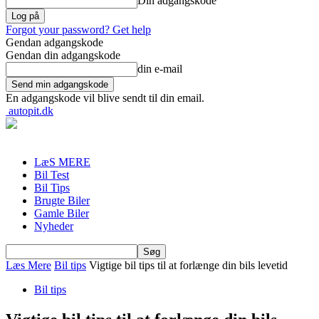
Din adgangskode
Forgot your password? Get help
Gendan adgangskode
Gendan din adgangskode
din e-mail
En adgangskode vil blive sendt til din email.
autopit.dk
LæS MERE
Bil Test
Bil Tips
Brugte Biler
Gamle Biler
Nyheder
Læs Mere
Bil tips
Vigtige bil tips til at forlænge din bils levetid
Bil tips