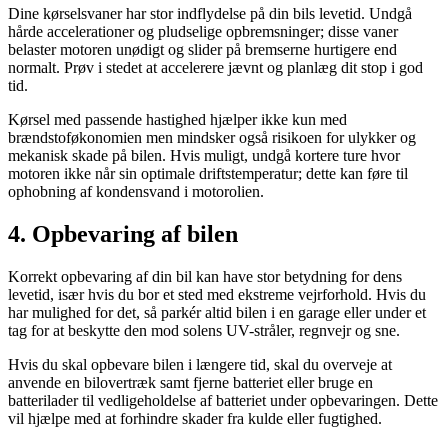
Dine kørselsvaner har stor indflydelse på din bils levetid. Undgå
hårde accelerationer og pludselige opbremsninger; disse vaner
belaster motoren unødigt og slider på bremserne hurtigere end
normalt. Prøv i stedet at accelerere jævnt og planlæg dit stop i god
tid.
Kørsel med passende hastighed hjælper ikke kun med
brændstoføkonomien men mindsker også risikoen for ulykker og
mekanisk skade på bilen. Hvis muligt, undgå kortere ture hvor
motoren ikke når sin optimale driftstemperatur; dette kan føre til
ophobning af kondensvand i motorolien.
4. Opbevaring af bilen
Korrekt opbevaring af din bil kan have stor betydning for dens
levetid, især hvis du bor et sted med ekstreme vejrforhold. Hvis du
har mulighed for det, så parkér altid bilen i en garage eller under et
tag for at beskytte den mod solens UV-stråler, regnvejr og sne.
Hvis du skal opbevare bilen i længere tid, skal du overveje at
anvende en bilovertræk samt fjerne batteriet eller bruge en
batterilader til vedligeholdelse af batteriet under opbevaringen. Dette
vil hjælpe med at forhindre skader fra kulde eller fugtighed.