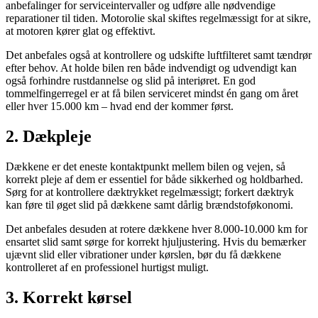
anbefalinger for serviceintervaller og udføre alle nødvendige
reparationer til tiden. Motorolie skal skiftes regelmæssigt for at sikre,
at motoren kører glat og effektivt.
Det anbefales også at kontrollere og udskifte luftfilteret samt tændrør
efter behov. At holde bilen ren både indvendigt og udvendigt kan
også forhindre rustdannelse og slid på interiøret. En god
tommelfingerregel er at få bilen serviceret mindst én gang om året
eller hver 15.000 km – hvad end der kommer først.
2. Dækpleje
Dækkene er det eneste kontaktpunkt mellem bilen og vejen, så
korrekt pleje af dem er essentiel for både sikkerhed og holdbarhed.
Sørg for at kontrollere dæktrykket regelmæssigt; forkert dæktryk
kan føre til øget slid på dækkene samt dårlig brændstoføkonomi.
Det anbefales desuden at rotere dækkene hver 8.000-10.000 km for
ensartet slid samt sørge for korrekt hjuljustering. Hvis du bemærker
ujævnt slid eller vibrationer under kørslen, bør du få dækkene
kontrolleret af en professionel hurtigst muligt.
3. Korrekt kørsel