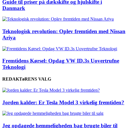
Guide til priser på dækskifte og hjulskifte i
Danmark
Teknologisk revolution: Oplev fremtiden med Nissan
Ariya
Fremtidens Kørsel: Opdag VW ID.3s Uovertrufne
Teknologi
REDAKTøRENS VALG
Jorden kalder: Er Tesla Model 3 virkelig fremtiden?
Jeg opdagede hemmeligheden bag brugte biler til