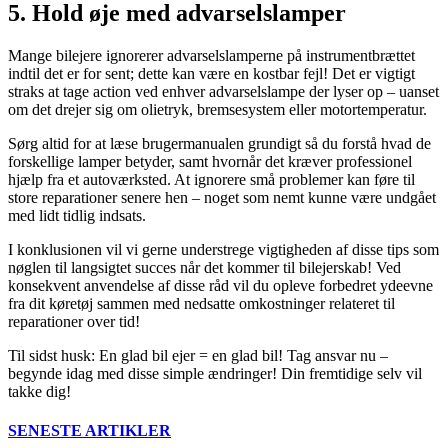
5. Hold øje med advarselslamper
Mange bilejere ignorerer advarselslamperne på instrumentbrættet
indtil det er for sent; dette kan være en kostbar fejl! Det er vigtigt
straks at tage action ved enhver advarselslampe der lyser op – uanset
om det drejer sig om olietryk, bremsesystem eller motortemperatur.
Sørg altid for at læse brugermanualen grundigt så du forstå hvad de
forskellige lamper betyder, samt hvornår det kræver professionel
hjælp fra et autoværksted. At ignorere små problemer kan føre til
store reparationer senere hen – noget som nemt kunne være undgået
med lidt tidlig indsats.
I konklusionen vil vi gerne understrege vigtigheden af disse tips som
nøglen til langsigtet succes når det kommer til bilejerskab! Ved
konsekvent anvendelse af disse råd vil du opleve forbedret ydeevne
fra dit køretøj sammen med nedsatte omkostninger relateret til
reparationer over tid!
Til sidst husk: En glad bil ejer = en glad bil! Tag ansvar nu –
begynde idag med disse simple ændringer! Din fremtidige selv vil
takke dig!
SENESTE ARTIKLER