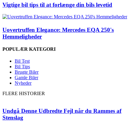
Vigtige bil tips til at forlænge din bils levetid
Uovertruffen Elegance: Mercedes EQA 250's
Hemmeligheder
POPULÆR KATEGORI
Bil Test
Bil Tips
Brugte Biler
Gamle Biler
Nyheder
FLERE HISTORIER
Undgå Denne Udbredte Fejl når du Rammes af
Stenslag