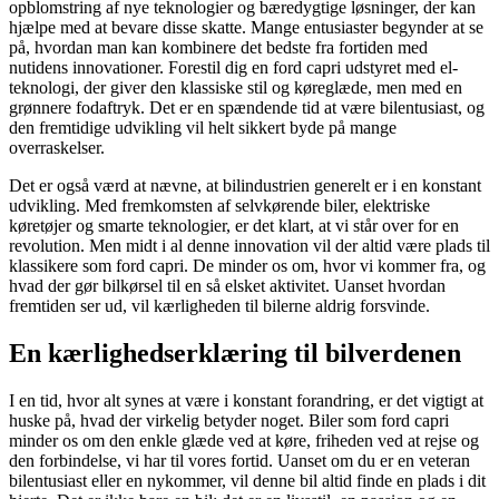
opblomstring af nye teknologier og bæredygtige løsninger, der kan
hjælpe med at bevare disse skatte. Mange entusiaster begynder at se
på, hvordan man kan kombinere det bedste fra fortiden med
nutidens innovationer. Forestil dig en ford capri udstyret med el-
teknologi, der giver den klassiske stil og køreglæde, men med en
grønnere fodaftryk. Det er en spændende tid at være bilentusiast, og
den fremtidige udvikling vil helt sikkert byde på mange
overraskelser.
Det er også værd at nævne, at bilindustrien generelt er i en konstant
udvikling. Med fremkomsten af selvkørende biler, elektriske
køretøjer og smarte teknologier, er det klart, at vi står over for en
revolution. Men midt i al denne innovation vil der altid være plads til
klassikere som ford capri. De minder os om, hvor vi kommer fra, og
hvad der gør bilkørsel til en så elsket aktivitet. Uanset hvordan
fremtiden ser ud, vil kærligheden til bilerne aldrig forsvinde.
En kærlighedserklæring til bilverdenen
I en tid, hvor alt synes at være i konstant forandring, er det vigtigt at
huske på, hvad der virkelig betyder noget. Biler som ford capri
minder os om den enkle glæde ved at køre, friheden ved at rejse og
den forbindelse, vi har til vores fortid. Uanset om du er en veteran
bilentusiast eller en nykommer, vil denne bil altid finde en plads i dit