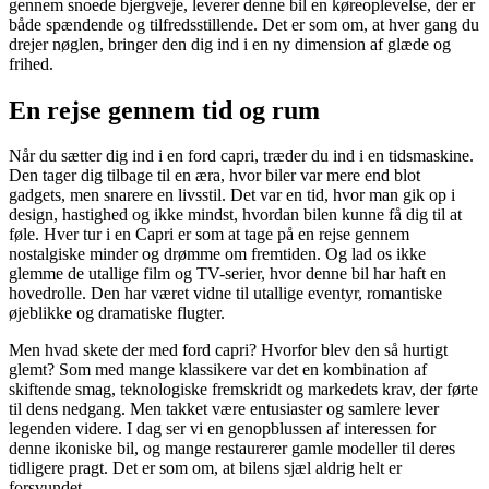
gennem snoede bjergveje, leverer denne bil en køreoplevelse, der er
både spændende og tilfredsstillende. Det er som om, at hver gang du
drejer nøglen, bringer den dig ind i en ny dimension af glæde og
frihed.
En rejse gennem tid og rum
Når du sætter dig ind i en ford capri, træder du ind i en tidsmaskine.
Den tager dig tilbage til en æra, hvor biler var mere end blot
gadgets, men snarere en livsstil. Det var en tid, hvor man gik op i
design, hastighed og ikke mindst, hvordan bilen kunne få dig til at
føle. Hver tur i en Capri er som at tage på en rejse gennem
nostalgiske minder og drømme om fremtiden. Og lad os ikke
glemme de utallige film og TV-serier, hvor denne bil har haft en
hovedrolle. Den har været vidne til utallige eventyr, romantiske
øjeblikke og dramatiske flugter.
Men hvad skete der med ford capri? Hvorfor blev den så hurtigt
glemt? Som med mange klassikere var det en kombination af
skiftende smag, teknologiske fremskridt og markedets krav, der førte
til dens nedgang. Men takket være entusiaster og samlere lever
legenden videre. I dag ser vi en genopblussen af interessen for
denne ikoniske bil, og mange restaurerer gamle modeller til deres
tidligere pragt. Det er som om, at bilens sjæl aldrig helt er
forsvundet.