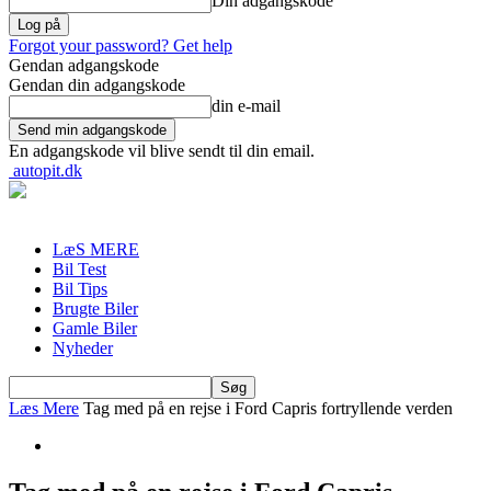
Din adgangskode
Forgot your password? Get help
Gendan adgangskode
Gendan din adgangskode
din e-mail
En adgangskode vil blive sendt til din email.
autopit.dk
LæS MERE
Bil Test
Bil Tips
Brugte Biler
Gamle Biler
Nyheder
Læs Mere
Tag med på en rejse i Ford Capris fortryllende verden