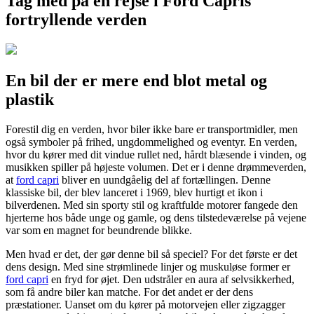
Tag med på en rejse i Ford Capris
fortryllende verden
En bil der er mere end blot metal og
plastik
Forestil dig en verden, hvor biler ikke bare er transportmidler, men
også symboler på frihed, ungdommelighed og eventyr. En verden,
hvor du kører med dit vindue rullet ned, hårdt blæsende i vinden, og
musikken spiller på højeste volumen. Det er i denne drømmeverden,
at
ford capri
bliver en uundgåelig del af fortællingen. Denne
klassiske bil, der blev lanceret i 1969, blev hurtigt et ikon i
bilverdenen. Med sin sporty stil og kraftfulde motorer fangede den
hjerterne hos både unge og gamle, og dens tilstedeværelse på vejene
var som en magnet for beundrende blikke.
Men hvad er det, der gør denne bil så speciel? For det første er det
dens design. Med sine strømlinede linjer og muskuløse former er
ford capri
en fryd for øjet. Den udstråler en aura af selvsikkerhed,
som få andre biler kan matche. For det andet er der dens
præstationer. Uanset om du kører på motorvejen eller zigzagger