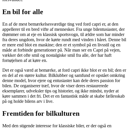
En bil for alle
En af de mest bemærkelsesværdige ting ved ford capri er, at den
appellerer til en bred vifte af mennesker. Fra unge bilentusiaster, der
drømmer om at eje en klassisk sportsvogn, til ældre som har minder
fra deres ungdom, hvor de kørte rundt med vinden i håret. Denne bil
er mere end blot en maskine; den er et symbol på en livsstil og en
måde at forbinde generationer på. Når man ser en Capri på vejen,
vækker det ofte smil og nostalgiske smil fra alle, der har haft
fornøjelsen af at køre en.
Det er også værd at bemærke, at ford capri ikke blot er en bil; den er
en del af en større kultur. Bilklubber og samfund er opstået omkring
denne model, hvor ejere og entusiaster kan dele deres passion for
bilen. De organiserer træf, hvor de viser deres restaurerede
eksemplarer, udveksler tips og historier, og ikke mindst, nyder at
køre sammen i det fri. Det er en fantastisk måde at skabe fællesskab
på og holde bilens arv i live.
Fremtiden for bilkulturen
Med den stigende interesse for klassiske biler, er der også en