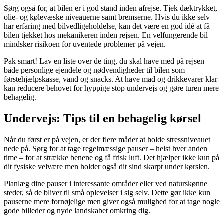
Sørg også for, at bilen er i god stand inden afrejse. Tjek dæktrykket,
olie- og kølevæske niveauerne samt bremserne. Hvis du ikke selv
har erfaring med bilvedligeholdelse, kan det være en god idé at få
bilen tjekket hos mekanikeren inden rejsen. En velfungerende bil
mindsker risikoen for uventede problemer på vejen.
Pak smart! Lav en liste over de ting, du skal have med på rejsen –
både personlige ejendele og nødvendigheder til bilen som
førstehjælpskasse, vand og snacks. At have mad og drikkevarer klar
kan reducere behovet for hyppige stop undervejs og gøre turen mere
behagelig.
Undervejs: Tips til en behagelig kørsel
Når du først er på vejen, er der flere måder at holde stressniveauet
nede på. Sørg for at tage regelmæssige pauser – helst hver anden
time – for at strække benene og få frisk luft. Det hjælper ikke kun på
dit fysiske velvære men holder også dit sind skarpt under kørslen.
Planlæg dine pauser i interessante områder eller ved naturskønne
steder, så de bliver til små oplevelser i sig selv. Dette gør ikke kun
pauserne mere fornøjelige men giver også mulighed for at tage nogle
gode billeder og nyde landskabet omkring dig.