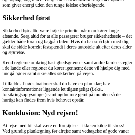
som giver energi uden den tunge følelse efterfølgende.
Sikkerhed først
Sikkerhed bør altid være højeste prioritet når man kører lange
afstande. Sørg altid for at alle passagerer bruger sikkerhedssele – det
gælder både foran og bagpå i bilen. Hvis du har små børn med dig,
skal de sidde korrekt fastspændt i deres autostole alt efter deres alder
og størrelse.
Kend reglerne omkring hastighedsgrænser samt andre færdselsregler
i de lande eller regioner du kører igennem; dette vil hjælpe dig med
undgå bøder samt sikre alles sikkerhed på vejen.
I tilfælde af nødsituationer skal du have en plan klar; hav
kontaktinformationer liggende let tilgængeligt (f.eks.,
forsikringsoplysninger) samt nødnumre gemt på mobilen så de
hurtigt kan findes frem hvis behovet opstår.
Konklusion: Nyd rejsen!
At rejse med bil skal være en fornøjelse – ikke en kilde til stress!
Ved grundig planlægning før afrejse samt vedtagelse af gode vaner