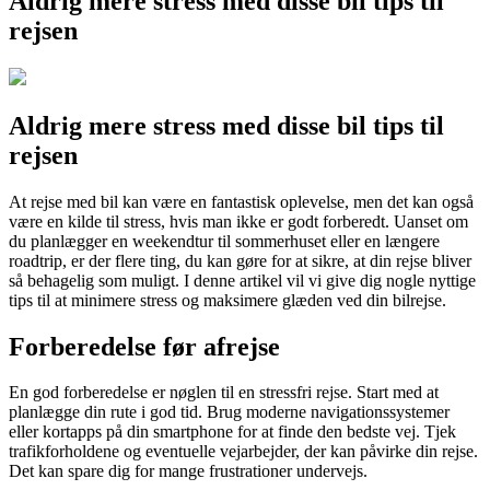
Aldrig mere stress med disse bil tips til
rejsen
Aldrig mere stress med disse bil tips til
rejsen
At rejse med bil kan være en fantastisk oplevelse, men det kan også
være en kilde til stress, hvis man ikke er godt forberedt. Uanset om
du planlægger en weekendtur til sommerhuset eller en længere
roadtrip, er der flere ting, du kan gøre for at sikre, at din rejse bliver
så behagelig som muligt. I denne artikel vil vi give dig nogle nyttige
tips til at minimere stress og maksimere glæden ved din bilrejse.
Forberedelse før afrejse
En god forberedelse er nøglen til en stressfri rejse. Start med at
planlægge din rute i god tid. Brug moderne navigationssystemer
eller kortapps på din smartphone for at finde den bedste vej. Tjek
trafikforholdene og eventuelle vejarbejder, der kan påvirke din rejse.
Det kan spare dig for mange frustrationer undervejs.