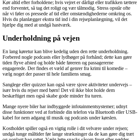
Kør altid efter forholdene; hvis vejret er dårligt eller trafikken tættere
end forventet, så tag det roligt og vær tålmodig. Stress opstår ofte
når vi føler os pressede af tid eller omstændighederne omkring os.
Hvis du planlægger ekstra tid ind i din rejseplanlægning, vil det
hjælpe dig med at undgå hastværk.
Underholdning på vejen
En lang køretur kan blive kedelig uden den rette underholdning.
Forbered nogle podcasts eller lydbøger på forhånd; dette kan gøre
tiden flyve afsted og holde både føreren og passagererne
engagerede. Der findes et væld af genrer fra krimi til komedie –
vælg noget der passer til hele familiens smag.
Sanglege eller quizzer kan også være sjove aktiviteter undervejs –
især hvis du rejser med børn! Det vil ikke blot holde dem
beskæftiget men også skabe gode minder fra turen.
Mange nyere biler har indbyggede infotainmentsystemer; udnyt
disse funktioner ved at forbinde din telefon via Bluetooth eller USB-
kabel for nem adgang til musik og podcasts under kørslen.
Kostholdet spiller også en vigtig rolle i dit velvære under rejsen;
undgå tunge måltider før lange strækninger da de kan gøre dig træt
og uoplagt bag rattet. Vælg lette snacks såsom frugt eller nødder