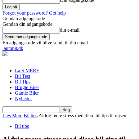
Din adgangskode
Forgot your password? Get help
Gendan adgangskode
Gendan din adgangskode
din e-mail
En adgangskode vil blive sendt til din email.
autopit.dk
LæS MERE
Bil Test
Bil Tips
Brugte Biler
Gamle Biler
Nyheder
Læs Mere
Bil tips
Aldrig mere stress med disse bil tips til rejsen
Bil tips