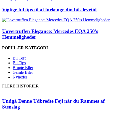
Vigtige bil tips til at forlænge din bils levetid
Uovertruffen Elegance: Mercedes EQA 250's
Hemmeligheder
POPULÆR KATEGORI
Bil Test
Bil Tips
Brugte Biler
Gamle Biler
Nyheder
FLERE HISTORIER
Undgå Denne Udbredte Fejl når du Rammes af
Stenslag