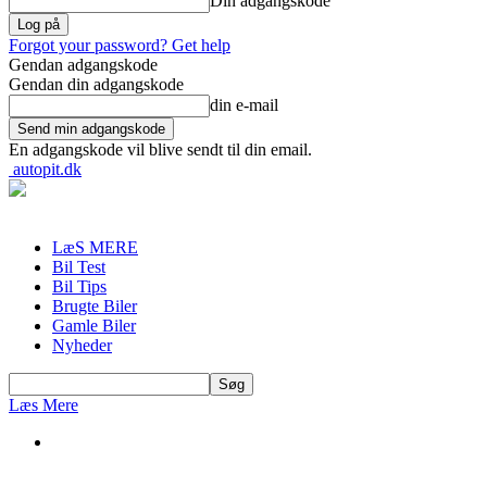
Din adgangskode
Forgot your password? Get help
Gendan adgangskode
Gendan din adgangskode
din e-mail
En adgangskode vil blive sendt til din email.
autopit.dk
LæS MERE
Bil Test
Bil Tips
Brugte Biler
Gamle Biler
Nyheder
Læs Mere