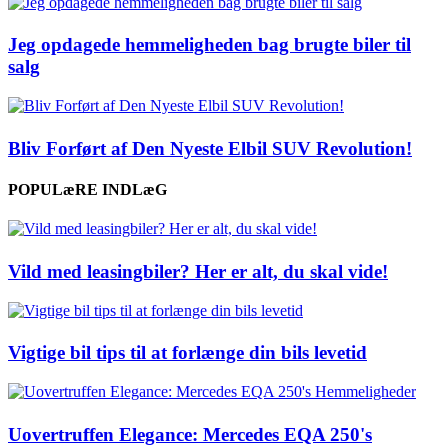
Jeg opdagede hemmeligheden bag brugte biler til
salg
Bliv Forført af Den Nyeste Elbil SUV Revolution!
POPULæRE INDLæG
Vild med leasingbiler? Her er alt, du skal vide!
Vigtige bil tips til at forlænge din bils levetid
Uovertruffen Elegance: Mercedes EQA 250's