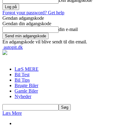
Din adgangskode
Forgot your password? Get help
Gendan adgangskode
Gendan din adgangskode
din e-mail
En adgangskode vil blive sendt til din email.
autopit.dk
LæS MERE
Bil Test
Bil Tips
Brugte Biler
Gamle Biler
Nyheder
Læs Mere