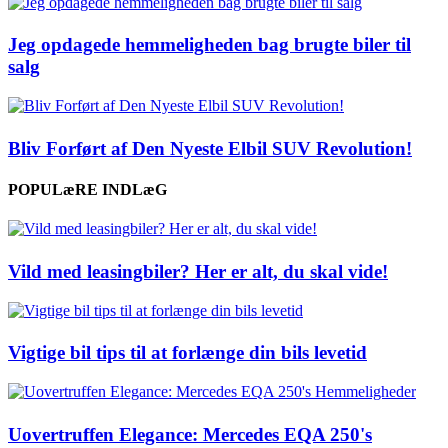
Jeg opdagede hemmeligheden bag brugte biler til
salg
Bliv Forført af Den Nyeste Elbil SUV Revolution!
POPULæRE INDLæG
Vild med leasingbiler? Her er alt, du skal vide!
Vigtige bil tips til at forlænge din bils levetid
Uovertruffen Elegance: Mercedes EQA 250's