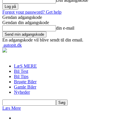
Din adgangskode
Forgot your password? Get help
Gendan adgangskode
Gendan din adgangskode
din e-mail
En adgangskode vil blive sendt til din email.
autopit.dk
LæS MERE
Bil Test
Bil Tips
Brugte Biler
Gamle Biler
Nyheder
Læs Mere