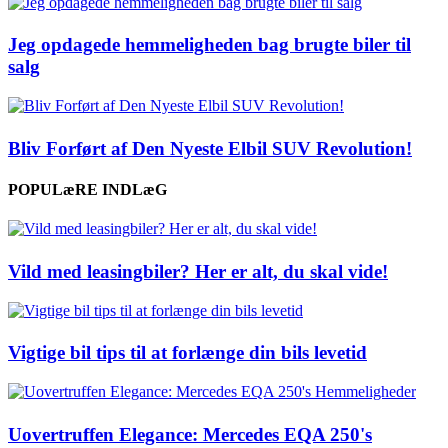
Jeg opdagede hemmeligheden bag brugte biler til
salg
Bliv Forført af Den Nyeste Elbil SUV Revolution!
POPULæRE INDLæG
Vild med leasingbiler? Her er alt, du skal vide!
Vigtige bil tips til at forlænge din bils levetid
Uovertruffen Elegance: Mercedes EQA 250's