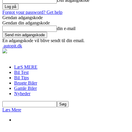
Din adgangskode
Forgot your password? Get help
Gendan adgangskode
Gendan din adgangskode
din e-mail
En adgangskode vil blive sendt til din email.
autopit.dk
LæS MERE
Bil Test
Bil Tips
Brugte Biler
Gamle Biler
Nyheder
Læs Mere