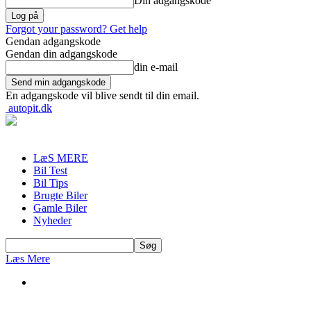
Din adgangskode
Forgot your password? Get help
Gendan adgangskode
Gendan din adgangskode
din e-mail
En adgangskode vil blive sendt til din email.
autopit.dk
LæS MERE
Bil Test
Bil Tips
Brugte Biler
Gamle Biler
Nyheder
Læs Mere