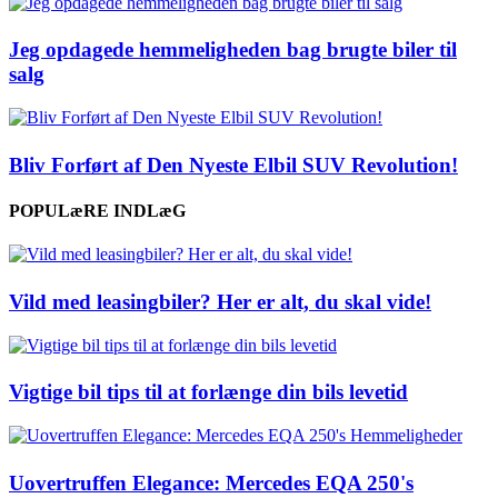
Jeg opdagede hemmeligheden bag brugte biler til
salg
Bliv Forført af Den Nyeste Elbil SUV Revolution!
POPULæRE INDLæG
Vild med leasingbiler? Her er alt, du skal vide!
Vigtige bil tips til at forlænge din bils levetid
Uovertruffen Elegance: Mercedes EQA 250's